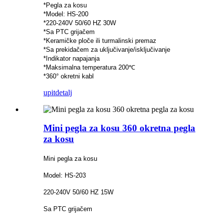
*Pegla za kosu
*Model: HS-200
*220-240V 50/60 HZ 30W
*Sa PTC grijačem
*Keramičke ploče ili turmalinski premaz
*Sa prekidačem za uključivanje/isključivanje
*Indikator napajanja
*Maksimalna temperatura 200℃
*360° okretni kabl
upit
detalj
Mini pegla za kosu 360 okretna pegla
za kosu
Mini pegla za kosu
Model: HS-203
220-240V 50/60 HZ 15W
Sa PTC grijačem