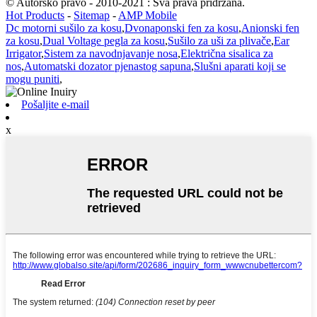
© Autorsko pravo - 2010-2021 : Sva prava pridržana.
Hot Products
-
Sitemap
-
AMP Mobile
Dc motorni sušilo za kosu
,
Dvonaponski fen za kosu
,
Anionski fen
za kosu
,
Dual Voltage pegla za kosu
,
Sušilo za uši za plivače
,
Ear
Irrigator
,
Sistem za navodnjavanje nosa
,
Električna sisalica za
nos
,
Automatski dozator pjenastog sapuna
,
Slušni aparati koji se
mogu puniti
,
Pošaljite e-mail
x