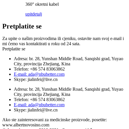
360° okretni kabel
upit
detalj
Pretplatite se
Za upite o našim proizvodima ili cjeniku, ostavite nam svoj e-mail i
mi ćemo vas kontaktirati u roku od 24 sata.
Pretplatite se
Adresa: br. 28, Yunshan Middle Road, Sanqishi grad, Yuyao
City, provincija Zhejiang, Kina
Telefon: +86 574 83063862
E-mail: ada@nbubetter.com
Skype: jialinfei@live.cn
Adresa: br. 28, Yunshan Middle Road, Sanqishi grad, Yuyao
City, provincija Zhejiang, Kina
Telefon: +86 574 83063862
E-mail: ada@nbubetter.com
Skype: jialinfei@live.cn
Ako ste zainteresovani za medicinske proizvode, posetite:
www.albertnovosino.com