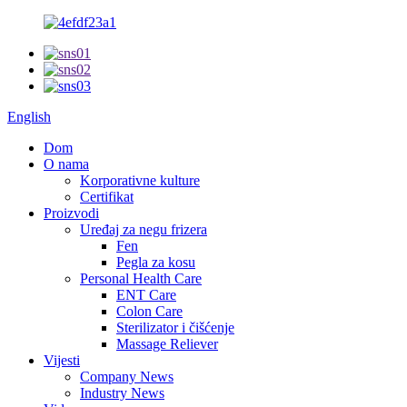
English
Dom
O nama
Korporativne kulture
Certifikat
Proizvodi
Uređaj za negu frizera
Fen
Pegla za kosu
Personal Health Care
ENT Care
Colon Care
Sterilizator i čišćenje
Massage Reliever
Vijesti
Company News
Industry News