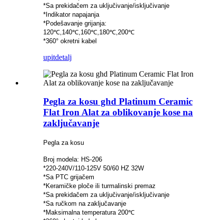
*Sa prekidačem za uključivanje/isključivanje
*Indikator napajanja
*Podešavanje grijanja:
120℃,140℃,160℃,180℃,200℃
*360° okretni kabel
upit
detalj
Pegla za kosu ghd Platinum Ceramic
Flat Iron Alat za oblikovanje kose na
zaključavanje
Pegla za kosu
Broj modela: HS-206
*220-240V/110-125V 50/60 HZ 32W
*Sa PTC grijačem
*Keramičke ploče ili turmalinski premaz
*Sa prekidačem za uključivanje/isključivanje
*Sa ručkom na zaključavanje
*Maksimalna temperatura 200℃