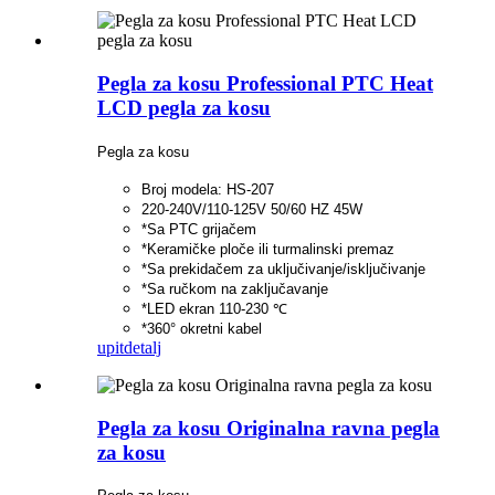
Pegla za kosu Professional PTC Heat
LCD pegla za kosu
Pegla za kosu
Broj modela: HS-207
220-240V/110-125V 50/60 HZ 45W
*Sa PTC grijačem
*Keramičke ploče ili turmalinski premaz
*Sa prekidačem za uključivanje/isključivanje
*Sa ručkom na zaključavanje
*LED ekran 110-230 ℃
*360° okretni kabel
upit
detalj
Pegla za kosu Originalna ravna pegla
za kosu