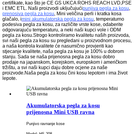
certifikate, kao što je CE GS UKCA ROHS REACH LVD,PSE
i EMC ETL.
Naši proizvodi uključujući
punjiva pegla za kosu
,
prenosiva pegla za kosu
, Mini veličina perli i kratka kosa
glačalo, i
mini akumulatorska pegla za kosu
, temperaturno
podesiva pegla za kosu, za različite vrste kose, odaberite
odgovarajuću temperaturu, a neki naši kupci vole i ODM
pegla za kosu.Strogo kontroliramo kvalitetu naših proizvoda,
svi naši pegla za kosu su pregledani u proizvodnom procesu,
a naša kontrola kvalitete će nasumično provjeriti kao
stjecanje kvalitete, naša pegla za kosu je 100% u dobrom
stanju.
Sada se naša prijenosna pegla za kosu dobro
prodaje na japanskom, korejskom, europskom i američkom
tržištu, a svi naši kupci daju dobre ocjene za naše
proizvode.Naša pegla za kosu čini kosu lepotom i ima život
lepote.
Akumulatorska pegla za kosu
prijenosna Mini USB ravna
Punjivo ravnanje kose
Model: HS-208