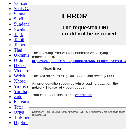
Samoan
Scots Gaelic
Shona
Sindhi
Sundanese
Swahili
Tajik
Tamil
Telugu
Thai
Ukrainian
Urdu
Uzbek
Vietnamese
Welsh
Xhosa
Yiddish
Yoruba
Zulu
Kinyarwanda
Tatar
Oriya
Turkmen
Uyghur