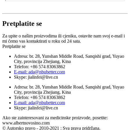
Pretplatite se
Za upite o našim proizvodima ili cjeniku, ostavite nam svoj e-mail i
mi ćemo vas kontaktirati u roku od 24 sata.
Pretplatite se
Adresa: br. 28, Yunshan Middle Road, Sanqishi grad, Yuyao
City, provincija Zhejiang, Kina
Telefon: +86 574 83063862
E-mail: ada@nbubetter.com
Skype: jialinfei@live.cn
Adresa: br. 28, Yunshan Middle Road, Sanqishi grad, Yuyao
City, provincija Zhejiang, Kina
Telefon: +86 574 83063862
E-mail: ada@nbubetter.com
Skype: jialinfei@live.cn
Ako ste zainteresovani za medicinske proizvode, posetite:
www.albertnovosino.com
© Autorsko pravo - 2010-2021 : Sva prava pridržana.