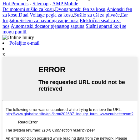
Hot Products
-
Sitemap
-
AMP Mobile
Dc motorni sušilo za kosu
,
Dvonaponski fen za kosu
,
Anionski fen
za kosu
,
Dual Voltage pegla za kosu
,
Sušilo za uši za plivače
,
Ear
Irrigator
,
Sistem za navodnjavanje nosa
,
Električna sisalica za
nos
,
Automatski dozator pjenastog sapuna
,
Slušni aparati koji se
mogu puniti
,
Pošaljite e-mail
x