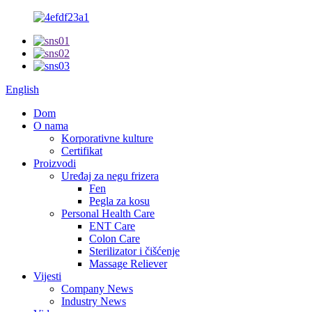
English
Dom
O nama
Korporativne kulture
Certifikat
Proizvodi
Uređaj za negu frizera
Fen
Pegla za kosu
Personal Health Care
ENT Care
Colon Care
Sterilizator i čišćenje
Massage Reliever
Vijesti
Company News
Industry News