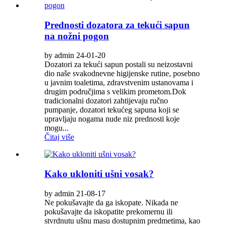
Prednosti dozatora za tekući sapun
na nožni pogon
by admin 24-01-20
Dozatori za tekući sapun postali su neizostavni
dio naše svakodnevne higijenske rutine, posebno
u javnim toaletima, zdravstvenim ustanovama i
drugim područjima s velikim prometom.Dok
tradicionalni dozatori zahtijevaju ručno
pumpanje, dozatori tekućeg sapuna koji se
upravljaju nogama nude niz prednosti koje
mogu...
Čitaj više
Kako ukloniti ušni vosak?
by admin 21-08-17
Ne pokušavajte da ga iskopate. Nikada ne
pokušavajte da iskopatite prekomernu ili
stvrdnutu ušnu masu dostupnim predmetima, kao