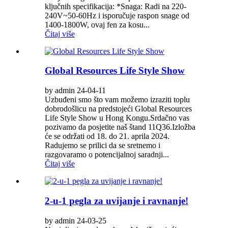
ključnih specifikacija: *Snaga: Radi na 220-
240V~50-60Hz i isporučuje raspon snage od
1400-1800W, ovaj fen za kosu...
Čitaj više
Global Resources Life Style Show
by admin 24-04-11
Uzbuđeni smo što vam možemo izraziti toplu
dobrodošlicu na predstojeći Global Resources
Life Style Show u Hong Kongu.Srdačno vas
pozivamo da posjetite naš štand 11Q36.Izložba
će se održati od 18. do 21. aprila 2024.
Radujemo se prilici da se sretnemo i
razgovaramo o potencijalnoj saradnji...
Čitaj više
2-u-1 pegla za uvijanje i ravnanje!
by admin 24-03-25