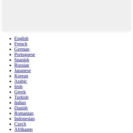
English
French
German
Portuguese
Spanish
Russian
Japanese
Korean
Arabic
Irish
Greek
Turkish
Italian
Danish
Romanian
Indonesian
Czech
Afrikaans