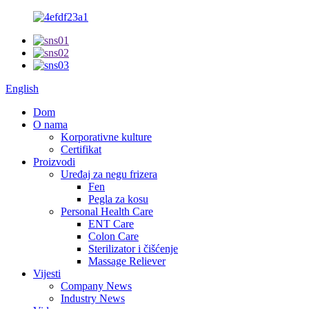
English
Dom
O nama
Korporativne kulture
Certifikat
Proizvodi
Uređaj za negu frizera
Fen
Pegla za kosu
Personal Health Care
ENT Care
Colon Care
Sterilizator i čišćenje
Massage Reliever
Vijesti
Company News
Industry News