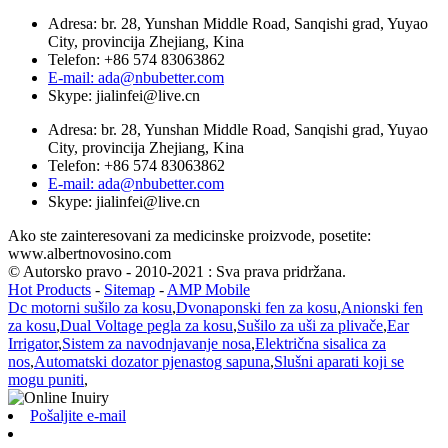
Adresa: br. 28, Yunshan Middle Road, Sanqishi grad, Yuyao
City, provincija Zhejiang, Kina
Telefon: +86 574 83063862
E-mail: ada@nbubetter.com
Skype: jialinfei@live.cn
Adresa: br. 28, Yunshan Middle Road, Sanqishi grad, Yuyao
City, provincija Zhejiang, Kina
Telefon: +86 574 83063862
E-mail: ada@nbubetter.com
Skype: jialinfei@live.cn
Ako ste zainteresovani za medicinske proizvode, posetite:
www.albertnovosino.com
© Autorsko pravo - 2010-2021 : Sva prava pridržana.
Hot Products
-
Sitemap
-
AMP Mobile
Dc motorni sušilo za kosu
,
Dvonaponski fen za kosu
,
Anionski fen
za kosu
,
Dual Voltage pegla za kosu
,
Sušilo za uši za plivače
,
Ear
Irrigator
,
Sistem za navodnjavanje nosa
,
Električna sisalica za
nos
,
Automatski dozator pjenastog sapuna
,
Slušni aparati koji se
mogu puniti
,
Pošaljite e-mail