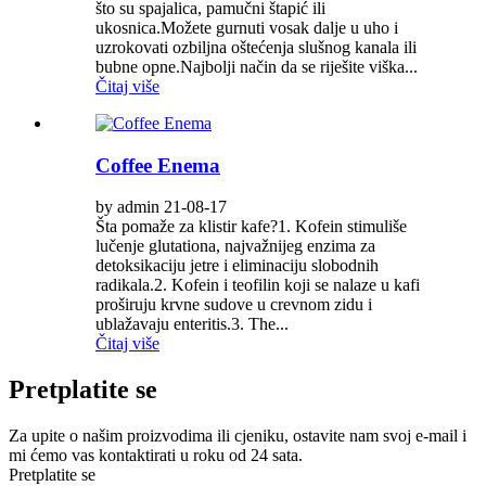
što su spajalica, pamučni štapić ili
ukosnica.Možete gurnuti vosak dalje u uho i
uzrokovati ozbiljna oštećenja slušnog kanala ili
bubne opne.Najbolji način da se riješite viška...
Čitaj više
Coffee Enema
by admin 21-08-17
Šta pomaže za klistir kafe?1. Kofein stimuliše
lučenje glutationa, najvažnijeg enzima za
detoksikaciju jetre i eliminaciju slobodnih
radikala.2. Kofein i teofilin koji se nalaze u kafi
proširuju krvne sudove u crevnom zidu i
ublažavaju enteritis.3. The...
Čitaj više
Pretplatite se
Za upite o našim proizvodima ili cjeniku, ostavite nam svoj e-mail i
mi ćemo vas kontaktirati u roku od 24 sata.
Pretplatite se