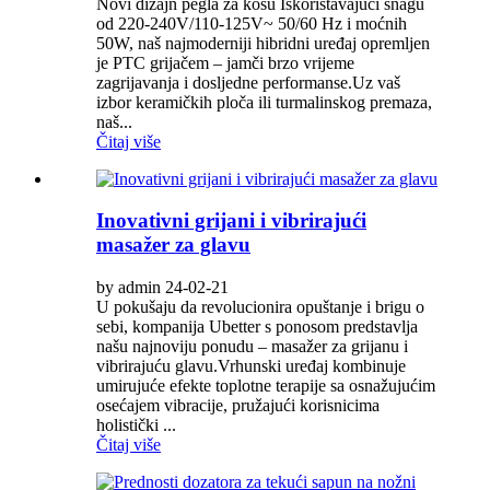
Novi dizajn pegla za kosu Iskorištavajući snagu
od 220-240V/110-125V~ 50/60 Hz i moćnih
50W, naš najmoderniji hibridni uređaj opremljen
je PTC grijačem – jamči brzo vrijeme
zagrijavanja i dosljedne performanse.Uz vaš
izbor keramičkih ploča ili turmalinskog premaza,
naš...
Čitaj više
Inovativni grijani i vibrirajući
masažer za glavu
by admin 24-02-21
U pokušaju da revolucionira opuštanje i brigu o
sebi, kompanija Ubetter s ponosom predstavlja
našu najnoviju ponudu – masažer za grijanu i
vibrirajuću glavu.Vrhunski uređaj kombinuje
umirujuće efekte toplotne terapije sa osnažujućim
osećajem vibracije, pružajući korisnicima
holistički ...
Čitaj više